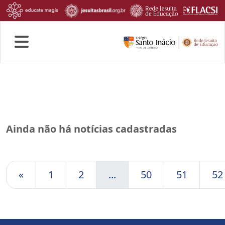
Quem Somos
Rotina escolar
Fale conosco
Ainda não há notícias cadastradas
«
1
2
...
50
51
52