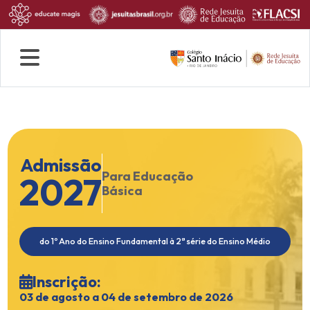
Quem Somos
Rotina escolar
Fale conosco
Admissão
Para Educação
2027
Básica
do 1º Ano do Ensino Fundamental à 2ª série do Ensino Médio
Inscrição:
03 de agosto a 04 de setembro de 2026